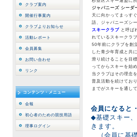
杉並区スキー連盟に
クラブ案内
ジャパニーズ シーダ
天に向かってまっす
開催行事案内
語、ジャパニーズシ
クラブよりお知らせ
スキークラブ
と呼ば
れているスキークラ
活動レポート
50年前にクラブを創
会員募集
した青少年育成と共
滑り続けることを目
お問い合わせ
ってからスキーを始
リンク
当クラブはその理念
普及活動を続けており
までがスキーを通し
コンテンツ・メニュー
会報
会員になると
初心者のための競技用語
◆基礎スキー
きます。
理事ログイン
（会員に基礎