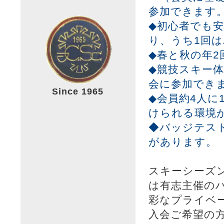
参加できます
◆初心者でも安
り、うち1回
◆春と秋の年
◆競技スキー体
会に参加でき
Since 1965
◆会員約4人に
けられる環境
◆バッジテス
があります。
スキーシーズ
は有志主催の
彩なプライベ
入会ご希望の